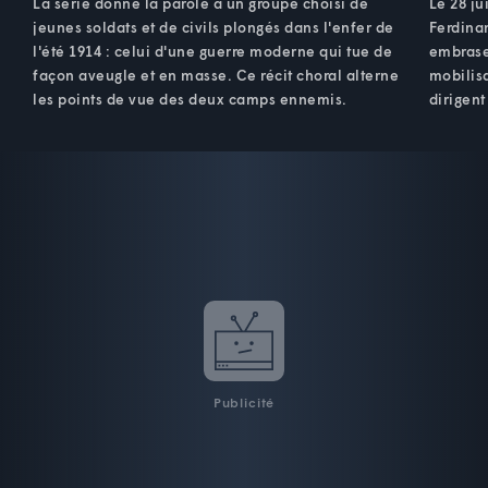
La série donne la parole à un groupe choisi de
Le 28 ju
jeunes soldats et de civils plongés dans l'enfer de
Ferdinan
l'été 1914 : celui d'une guerre moderne qui tue de
embrase 
façon aveugle et en masse. Ce récit choral alterne
mobilisa
les points de vue des deux camps ennemis.
dirigent
Publicité