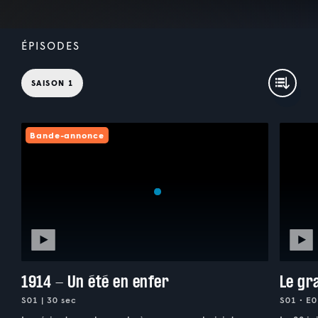
ÉPISODES
SAISON 1
Bande-annonce
1914 - Un été en enfer
Le gr
S01 | 30 sec
S01 • E0