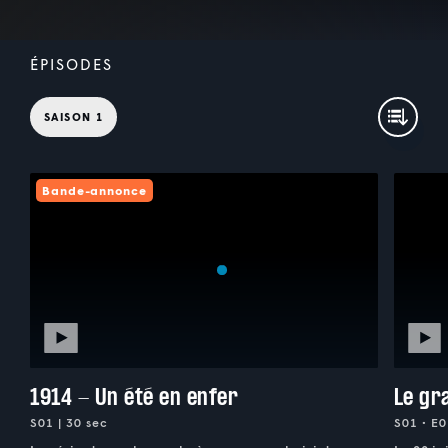
ÉPISODES
SAISON 1
Bande-annonce
1914 - Un été en enfer
Le gr
S01 | 30 sec
S01 • E0