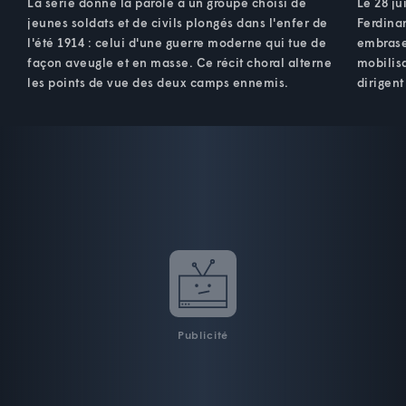
La série donne la parole à un groupe choisi de
Le 28 ju
jeunes soldats et de civils plongés dans l'enfer de
Ferdinan
l'été 1914 : celui d'une guerre moderne qui tue de
embrase 
façon aveugle et en masse. Ce récit choral alterne
mobilisa
les points de vue des deux camps ennemis.
dirigent
Publicité