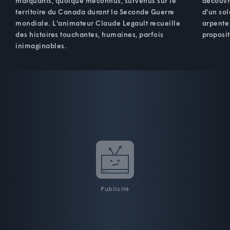
marquants, quoique méconnus, survenus sur le
découvre
territoire du Canada durant la Seconde Guerre
d'un so
mondiale. L'animateur Claude Legault recueille
arpente 
des histoires touchantes, humaines, parfois
proposi
inimaginables.
Publicité