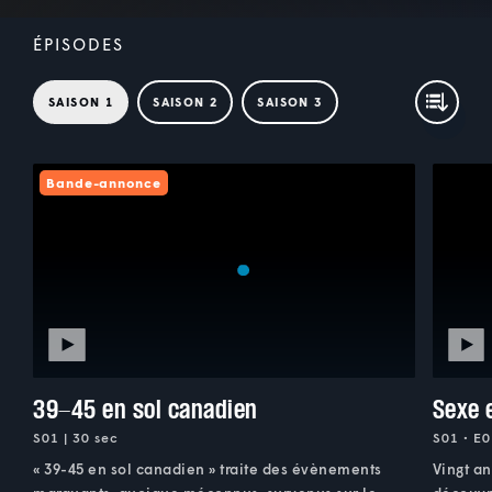
ÉPISODES
SAISON 1
SAISON 2
SAISON 3
Bande-annonce
39-45 en sol canadien
Sexe 
S01 | 30 sec
S01 • E0
« 39-45 en sol canadien » traite des évènements
Vingt an