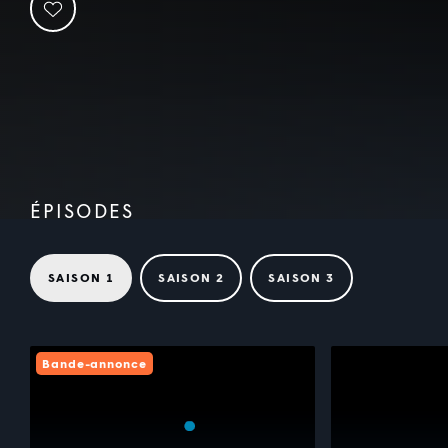
ÉPISODES
SAISON 1
SAISON 2
SAISON 3
Bande-annonce