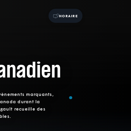
HORAIRE
anadien
 évènements marquants,
Canada durant la
ault recueille des
bles.