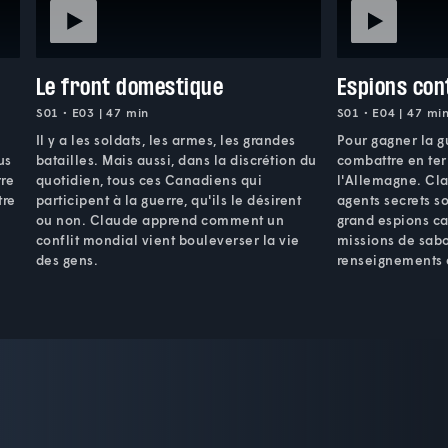
Le front domestique
Espions con
S01 • E03 | 47 min
S01 • E04 | 47 mi
Il y a les soldats, les armes, les grandes
Pour gagner la gu
us
batailles. Mais aussi, dans la discrétion du
combattre en ter
rre
quotidien, tous ces Canadiens qui
l'Allemagne. Cl
tre
participent à la guerre, qu'ils le désirent
agents secrets s
ou non. Claude apprend comment un
grand espions ca
conflit mondial vient bouleverser la vie
missions de sabo
des gens.
renseignements 