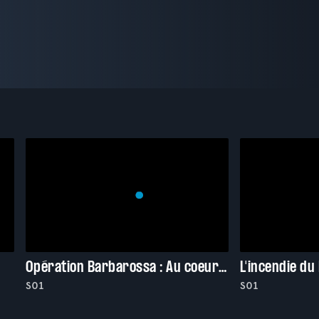
Opération Barbarossa : Au coeur des ténèbres
S01
S01