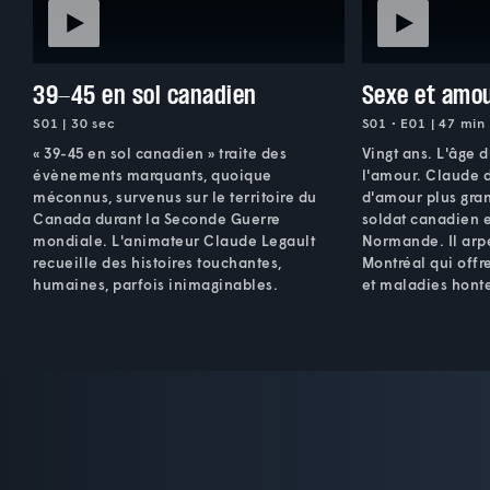
39-45 en sol canadien
Sexe et amo
S01 | 30 sec
S01 • E01 | 47 min
« 39-45 en sol canadien » traite des
Vingt ans. L'âge 
évènements marquants, quoique
l'amour. Claude d
méconnus, survenus sur le territoire du
d'amour plus gra
Canada durant la Seconde Guerre
soldat canadien e
mondiale. L'animateur Claude Legault
Normande. Il arpe
recueille des histoires touchantes,
Montréal qui offr
humaines, parfois inimaginables.
et maladies hont