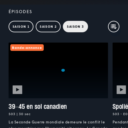
ÉPISODES
SAISON 1
SAISON 2
SAISON 3
Bande-annonce
39-45 en sol canadien
Spolié
S03 | 30 sec
S03 • E0
La Seconde Guerre mondiale demeure le conflit le
Pendant