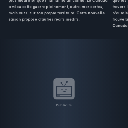
plus meurtrier que l'humanité ait connu. Le Canada
que les 
a vécu cette guerre pleinement, outre-mer certes,
travers 
mais aussi sur son propre territoire. Cette nouvelle
n'auraie
saison propose d'autres récits inédits.
trouvera
Canada
Publicité