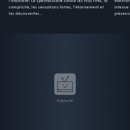
l'ordinaire! Le spectaculaire côtoie les fous rires, la
transfo
complicité, les sensations fortes, l'étonnement et
intense 
les découvertes...
présenc
Publicité