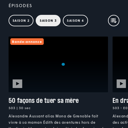
ÉPISODES
SAISON 2
SAISON 3
SAISON 4
Bande-annonce
50 façons de tuer sa mère
En dr
S03 | 30 sec
S03 • E0
Alexandre Aussant alias Mona de Grenoble fait
Alexandr
vivre à sa maman Édith des aventures hors de
des acti