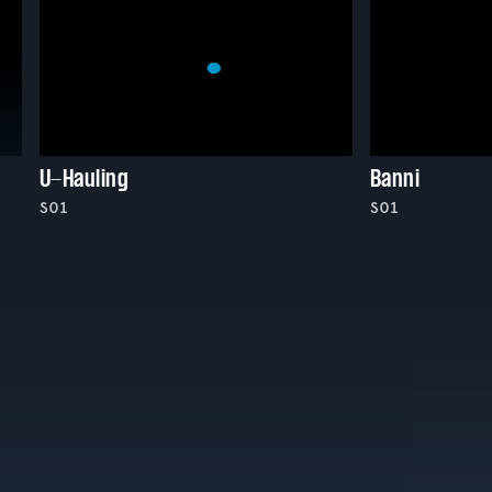
U-Hauling
Banni
S01
S01