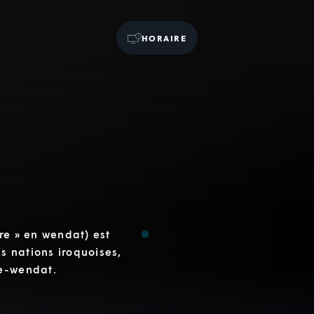
HORAIRE
re » en wendat) est
es nations iroquoises,
ne-wendat.