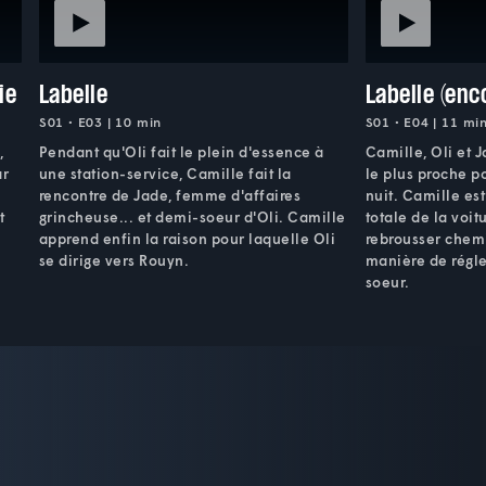
ie
Labelle
Labelle (enc
S01 • E03 | 10 min
S01 • E04 | 11 mi
,
Pendant qu'Oli fait le plein d'essence à
Camille, Oli et 
ar
une station-service, Camille fait la
le plus proche po
rencontre de Jade, femme d'affaires
nuit. Camille es
t
grincheuse... et demi-soeur d'Oli. Camille
totale de la voitu
apprend enfin la raison pour laquelle Oli
rebrousser chemi
se dirige vers Rouyn.
manière de régle
soeur.