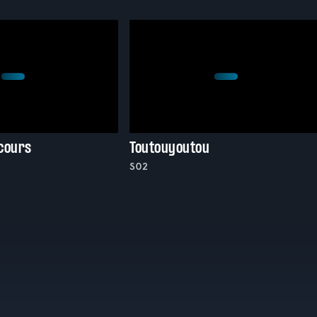
cours
Toutouyoutou
S02