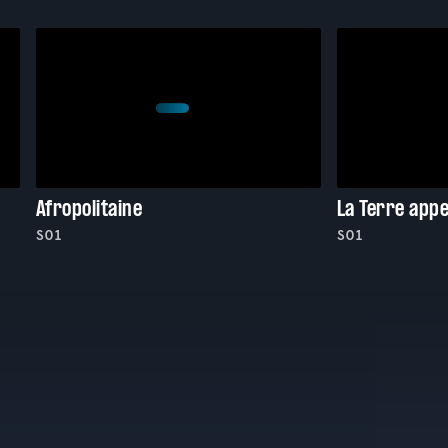
Afropolitaine
La Terre appe
S01
S01