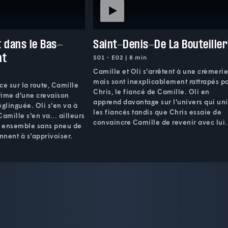
 dans le Bas-
Saint-Denis-De La Bouteiller
nt
S01 • E02 | 8 min
Camille et Oli s'arrêtent à une crèmerie
mais sont inexplicablement rattrapés p
ce sur la route, Camille
Chris, le fiancé de Camille. Oli en
ctime d'une crevaison
apprend davantage sur l'univers qui uni
églinguée. Oli s'en va à
les fiancés tandis que Chris essaie de
mille s'en va... ailleurs
convaincre Camille de revenir avec lui.
és ensemble sans pneu de
nnent à s'apprivoiser.