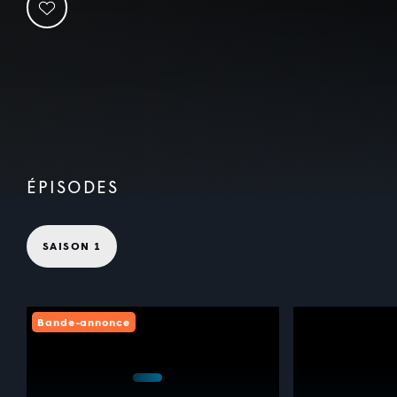
ÉPISODES
SAISON 1
Bande-annonce