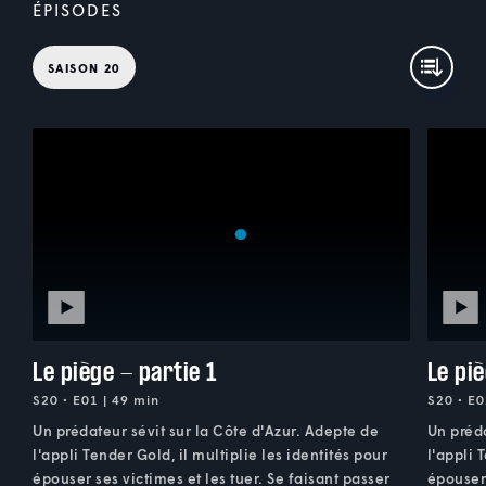
ÉPISODES
SAISON 20
Le piège - partie 1
Le piè
S20 • E01 | 49 min
S20 • E0
Un prédateur sévit sur la Côte d'Azur. Adepte de
Un préda
l'appli Tender Gold, il multiplie les identités pour
l'appli 
épouser ses victimes et les tuer. Se faisant passer
épouser 