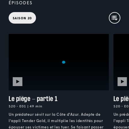
ÉPISODES
SAISON 20
Le piège - partie 1
Le piè
S20 • E01 | 49 min
S20 • E0
Un prédateur sévit sur la Côte d'Azur. Adepte de
Un préda
l'appli Tender Gold, il multiplie les identités pour
l'appli 
épouser ses victimes et les tuer. Se faisant passer
épouser 