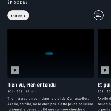
ÉPISODES
SAISON 1
Rien vu, rien entendu
Et pui
S01 • E01 | 14 min
S01 • E0
Thelma a vu un ovni dans le ciel de Wamurzelles.
Axelle d
Axelle, sa fille, ne la croit pas. Cette jeune policière
soudain
rationnelle pense plutôt que sa mère cherche à
arpente