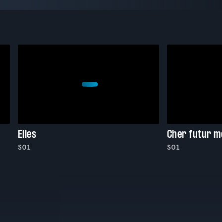
Elles
Cher futur mo
S01
S01