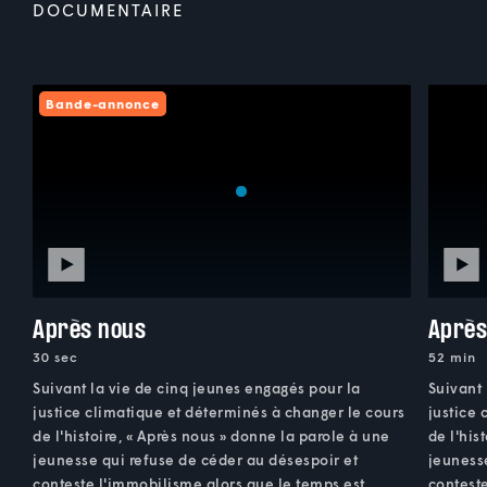
DOCUMENTAIRE
Bande-annonce
Après nous
Après
30 sec
52 min
Suivant la vie de cinq jeunes engagés pour la
Suivant 
justice climatique et déterminés à changer le cours
justice 
de l'histoire, « Après nous » donne la parole à une
de l'his
jeunesse qui refuse de céder au désespoir et
jeunesse
conteste l'immobilisme alors que le temps est
conteste