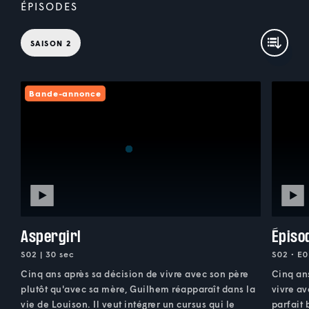
ÉPISODES
SAISON 2
Bande-annonce
Aspergirl
Épiso
S02 | 30 sec
S02 • E0
Cinq ans après sa décision de vivre avec son père
Cinq ans
plutôt qu'avec sa mère, Guilhem réapparaît dans la
vivre av
vie de Louison. Il veut intégrer un cursus qui le
parfait