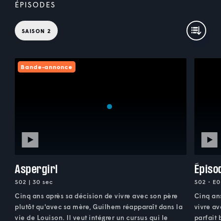
ÉPISODES
SAISON 2
Bande-annonce
Aspergirl
Épiso
S02 | 30 sec
S02 • E0
Cinq ans après sa décision de vivre avec son père
Cinq ans
plutôt qu'avec sa mère, Guilhem réapparaît dans la
vivre av
vie de Louison. Il veut intégrer un cursus qui le
parfait