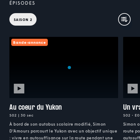
ÉPISODES
SAISON 2
Bande-annonce
Au coeur du Yukon
Un vr
S02 | 30 sec
S02 • E0
À bord de son autobus scolaire modifié, Simon
Simon or
D'Amours parcourt le Yukon avec un objectif unique
route p
: vivre en autosuffisance sur la route pendant une
autosuff