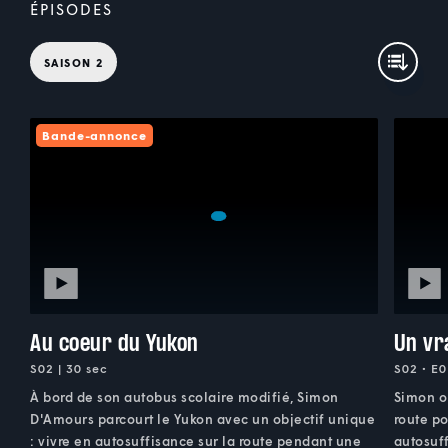
ÉPISODES
SAISON 2
Bande-annonce
Au coeur du Yukon
Un vr
S02 | 30 sec
S02 • E0
À bord de son autobus scolaire modifié, Simon
Simon or
D'Amours parcourt le Yukon avec un objectif unique
route p
: vivre en autosuffisance sur la route pendant une
autosuff