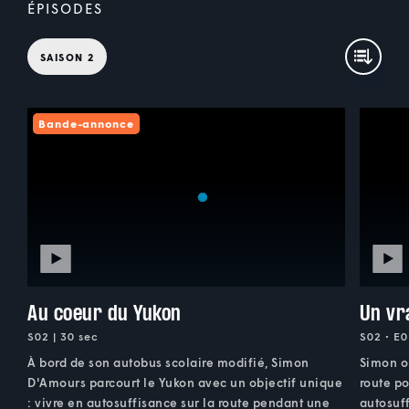
ÉPISODES
SAISON 2
Bande-annonce
Au coeur du Yukon
Un vr
S02 | 30 sec
S02 • E0
À bord de son autobus scolaire modifié, Simon
Simon or
D'Amours parcourt le Yukon avec un objectif unique
route p
: vivre en autosuffisance sur la route pendant une
autosuff