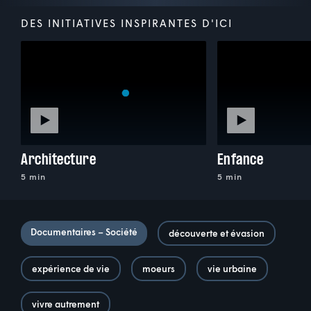
DES INITIATIVES INSPIRANTES D'ICI
Architecture
Enfance
5 min
5 min
Documentaires – Société
découverte et évasion
expérience de vie
moeurs
vie urbaine
vivre autrement