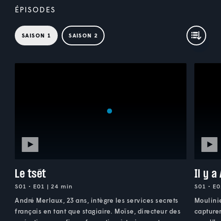
ÉPISODES
SAISON 1
SAISON 2
Le tsét
Il y 
S01 • E01 | 24 min
S01 • E0
André Merlaux, 23 ans, intègre les services secrets
Moulinie
français en tant que stagiaire. Moïse, directeur des
capture