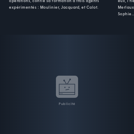
opérations, confie sa formation à trois agents
eux, l'h
expérimentés : Moulinier, Jacquard, et Calot.
Merlaux 
Sophie..
Publicité