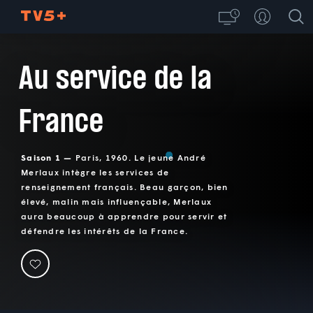
Au service de la
France
Saison 1 —
Paris, 1960. Le jeune André
Merlaux intègre les services de
renseignement français. Beau garçon, bien
élevé, malin mais influençable, Merlaux
aura beaucoup à apprendre pour servir et
défendre les intérêts de la France.