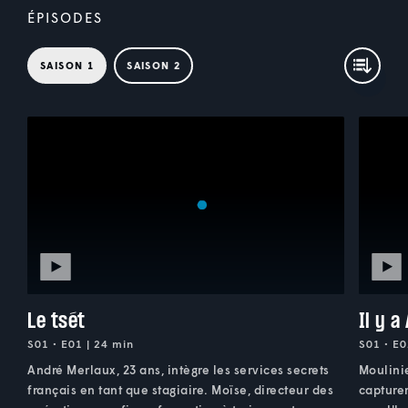
ÉPISODES
SAISON 1
SAISON 2
Le tsét
Il y 
S01 • E01 | 24 min
S01 • E0
André Merlaux, 23 ans, intègre les services secrets
Moulinie
français en tant que stagiaire. Moïse, directeur des
capture