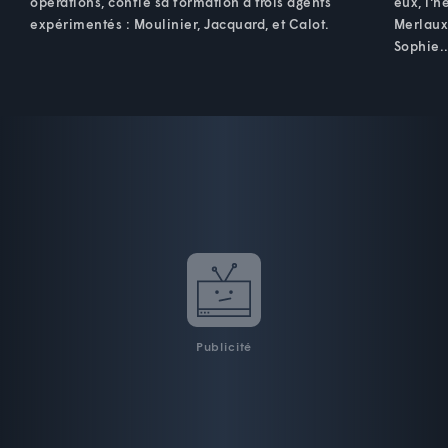
opérations, confie sa formation à trois agents
eux, l'h
expérimentés : Moulinier, Jacquard, et Calot.
Merlaux 
Sophie..
Publicité