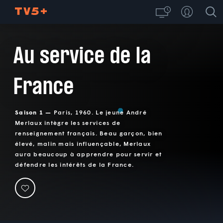
Au service de la
France
Saison 1 —
Paris, 1960. Le jeune André
Merlaux intègre les services de
renseignement français. Beau garçon, bien
élevé, malin mais influençable, Merlaux
aura beaucoup à apprendre pour servir et
défendre les intérêts de la France.