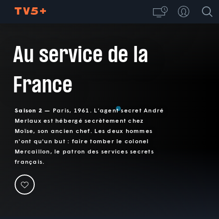
Au service de la
France
Saison 2 —
Paris, 1961. L'agent secret André
Merlaux est hébergé secrètement chez
Moïse, son ancien chef. Les deux hommes
n'ont qu'un but : faire tomber le colonel
Mercaillon, le patron des services secrets
français.