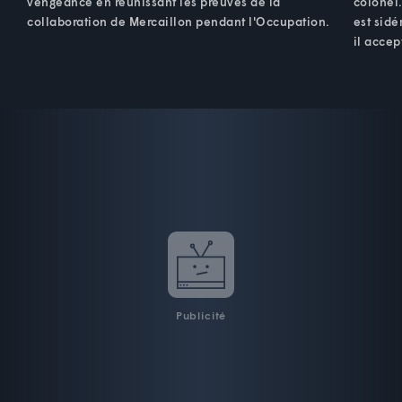
vengeance en réunissant les preuves de la
colonel.
collaboration de Mercaillon pendant l'Occupation.
est sidé
il accep
Publicité