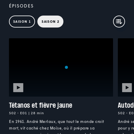
ÉPISODES
SAISON 1
SAISON 2
Tétanos et fièvre jaune
Autod
S02 • E01 | 28 min
S02 • E0
En 1961. André Merlaux, que tout le monde croit
André s
mort, vit caché chez Moïse, où il prépare sa
pour y r