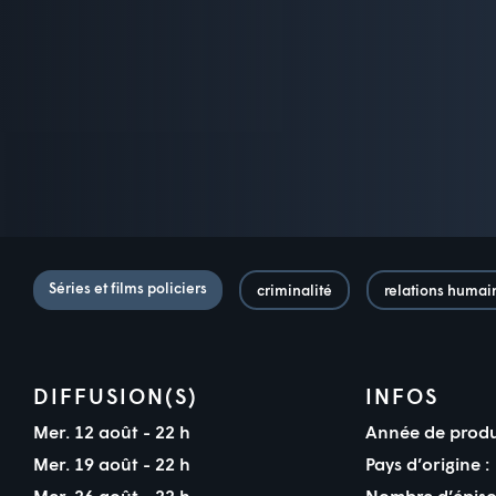
Séries et films policiers
criminalité
relations humai
DIFFUSION(S)
INFOS
Mer. 12 août - 22 h
Année de produ
Mer. 19 août - 22 h
Pays d’origine :
Mer. 26 août - 22 h
Nombre d’épiso