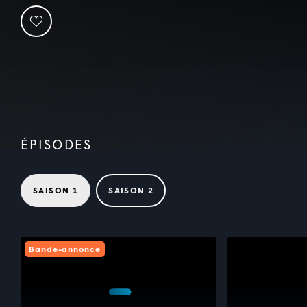
ÉPISODES
SAISON 1
SAISON 2
Bande-annonce