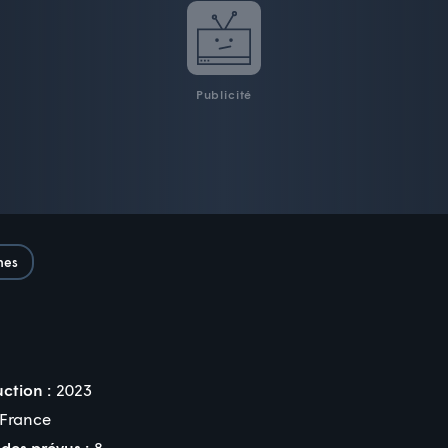
Publicité
nes
ction :
2023
France
des prévus :
8