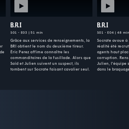
B.R.I
B.R.I
S01 • E03 | 51 min
S01 • E04 | 48 mi
Grâce aux services de renseignements, la
Socrate avoue à 
er
BRI obtient le nom du deuxième tireur.
réalité été recr
 de
Éric Perez affime connaître les
agents haut plac
commanditaires de la fusillade. Alors que
corruption. Rens
Saïd et Julien suivent un suspect, ils
Julien, l'équipe 
tombent sur Socrate faisant cavalier seul.
dans le braquage