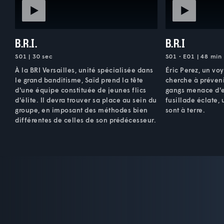
B.R.I.
B.R.I
S01 | 30 sec
S01 • E01 | 48 min
À la BRI Versailles, unité spécialisée dans
Éric Perez, un voy
le grand banditisme, Saïd prend la tête
cherche à préveni
d'une équipe constituée de jeunes flics
gangs menace d'e
d'élite. Il devra trouver sa place au sein du
fusillade éclate,
groupe, en imposant des méthodes bien
sont à terre.
différentes de celles de son prédécesseur.