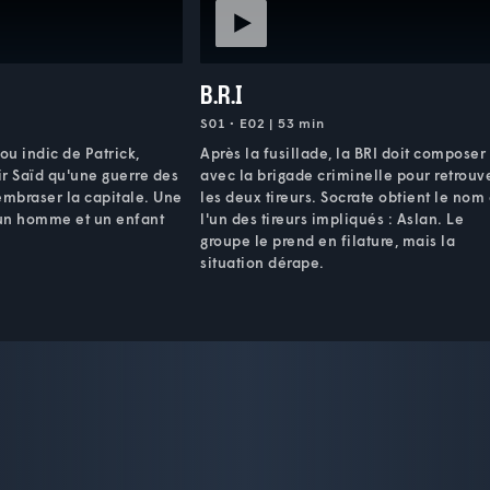
B.R.I
S01 • E02 | 53 min
ou indic de Patrick,
Après la fusillade, la BRI doit composer
r Saïd qu'une guerre des
avec la brigade criminelle pour retrouv
mbraser la capitale. Une
les deux tireurs. Socrate obtient le nom
 un homme et un enfant
l'un des tireurs impliqués : Aslan. Le
groupe le prend en filature, mais la
situation dérape.