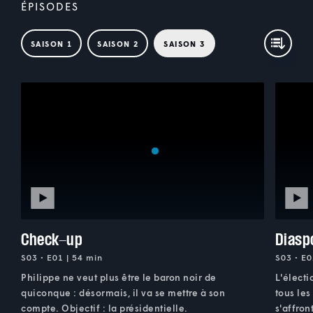
ÉPISODES
SAISON 1
SAISON 2
SAISON 3
Check-up
Diasp
S03 • E01 | 54 min
S03 • E0
Philippe ne veut plus être le baron noir de
L'électi
quiconque : désormais, il va se mettre à son
tous les
compte. Objectif : la présidentielle.
s'affron