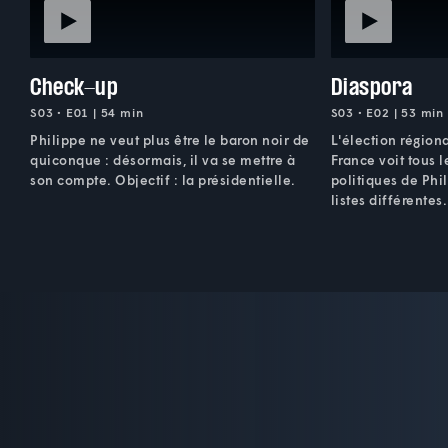
Check-up
Diaspora
S03 • E01 | 54 min
S03 • E02 | 53 min
Philippe ne veut plus être le baron noir de
L'élection région
quiconque : désormais, il va se mettre à
France voit tous 
son compte. Objectif : la présidentielle.
politiques de Phil
listes différentes.