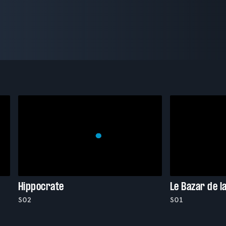
Hippocrate
Le Bazar de l
S02
S01