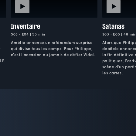
Inventaire
Satanas
S03 • E04 | 55 min
S03 • E05 | 48 mi
Amélie annonce un référendum surprise
Alors que Philip
t
qui divise tous les camps. Pour Philippe,
débâcle annoncée
c'est l'occasion ou jamais de défier Vidal.
la fin définitive
LP.
politiques, l'arr
scène d'un parti
les cartes.