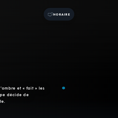
HORAIRE
ombre et « fait » les
ppe décide de
le.