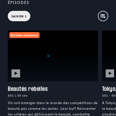
ÉPISODES
SAISON 1
Bande-annonce
Beautés rebelles
Tokyo
S01 | 30 sec
S01 • E0
On voit émerger dans le monde des compétitions de
À Tokyo
beauté pas comme les autres. Leur but? Réinventer
la beaut
les critères qui définissent la beauté, combattre
situati