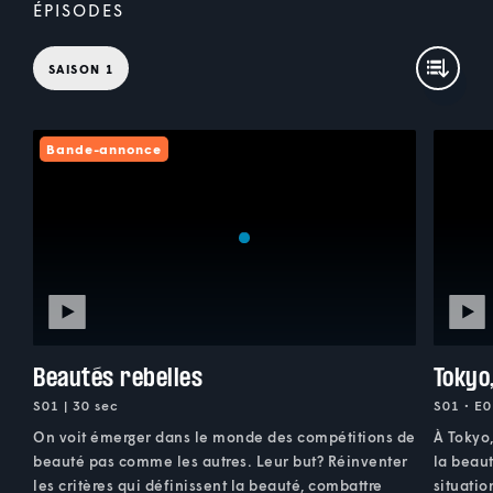
ÉPISODES
SAISON 1
Bande-annonce
Beautés rebelles
Tokyo
S01 | 30 sec
S01 • E0
On voit émerger dans le monde des compétitions de
À Tokyo
beauté pas comme les autres. Leur but? Réinventer
la beaut
les critères qui définissent la beauté, combattre
situati