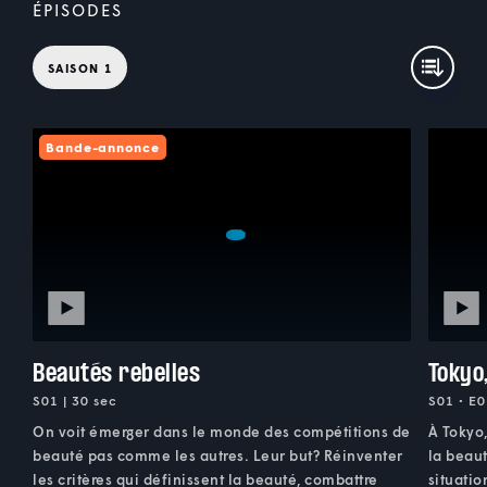
ÉPISODES
SAISON 1
Bande-annonce
Beautés rebelles
Tokyo
S01 | 30 sec
S01 • E0
On voit émerger dans le monde des compétitions de
À Tokyo
beauté pas comme les autres. Leur but? Réinventer
la beaut
les critères qui définissent la beauté, combattre
situati