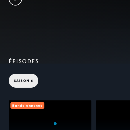
ÉPISODES
SAISON 6
Bande-annonce