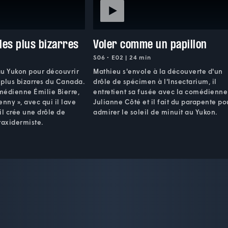
 les plus bizarres
Voler comme un papillon
S06 • E02 | 24 min
au Yukon pour découvrir
Mathieu s'envole à la découverte d'un
s plus bizarres du Canada.
drôle de spécimen à l'Insectarium, il
omédienne Émilie Bierre,
entretient sa fusée avec la comédienne
Jenny », avec qui il lave
Julianne Côté et il fait du parapente po
 il crée une drôle de
admirer le soleil de minuit au Yukon.
taxidermiste.