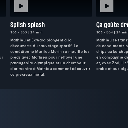
Splish splash
Ça goûte dr
S06 • E03 | 24 min
S06 • E04 | 24 mi
Mathieu et Edward plongent à la
Mathieu se trans
découverte du sauvetage sportif. La
de condiments p
comédienne Marilou Morin se mouille les
chips au ketchup!
ur
pieds avec Mathieu pour nettoyer une
en compagnie de 
pataugeoire olympique et un chercheur
et, avec Zoé, il 
d'or montre à Mathieu comment découvrir
crabe et aux algu
ce précieux métal.