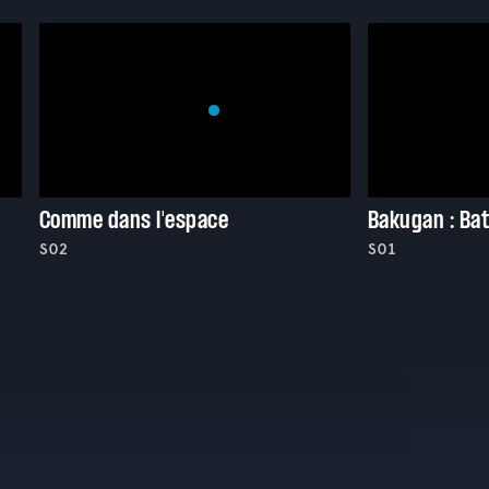
Comme dans l'espace
Bakugan : Bat
S02
S01