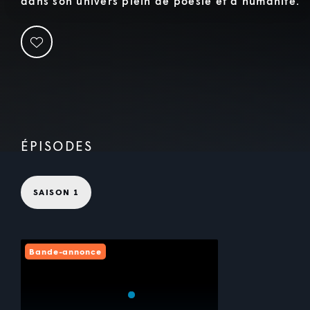
dans son univers plein de poésie et d'humanité.
ÉPISODES
SAISON 1
Bande-annonce