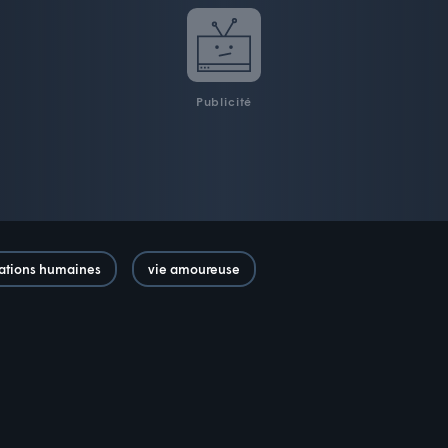
Publicité
lations humaines
vie amoureuse