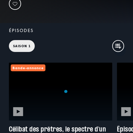
ÉPISODES
SAISON 1
Bande-annonce
Célibat des prêtres, le spectre d'un
Épiso