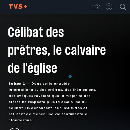
Célibat des
prêtres, le calvaire
de l'église
Saison 1 —
Dans cette enquête
internationale, des prêtres, des théologiens,
des évêques révèlent que la majorité des
clercs ne respecte plus la discipline du
célibat. Ils dénoncent leur institution et
refusent de mener une vie sentimentale
clandestine.