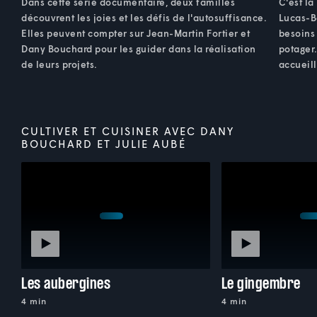
Dans cette série documentaire, deux familles
C'est la
découvrent les joies et les défis de l'autosuffisance.
Lucas-B
Elles peuvent compter sur Jean-Martin Fortier et
besoins 
Dany Bouchard pour les guider dans la réalisation
potager
de leurs projets.
accueill
CULTIVER ET CUISINER AVEC DANY
BOUCHARD ET JULIE AUBÉ
Les aubergines
Le gingembre
4 min
4 min