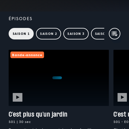
ÉPISODES
SAISON 1
SAISON 2
SAISON 3
SAISON 4
Bande-annonce
C'est plus qu'un jardin
C'est
S01 | 30 sec
S01 • E0