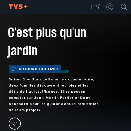
C'est plus qu'un
jardin
AUJOURD’HUI 14:00
Saison 1 —
Dans cette série documentaire,
deux familles découvrent les joies et les
défis de l'autosuffisance. Elles peuvent
compter sur Jean-Martin Fortier et Dany
Bouchard pour les guider dans la réalisation
de leurs projets.