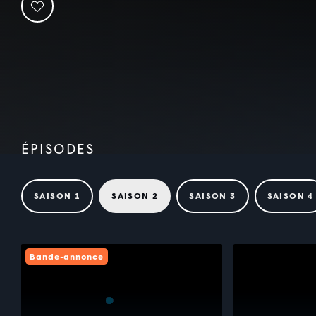
ÉPISODES
SAISON 1
SAISON 2
SAISON 3
SAISON 4
Bande-annonce