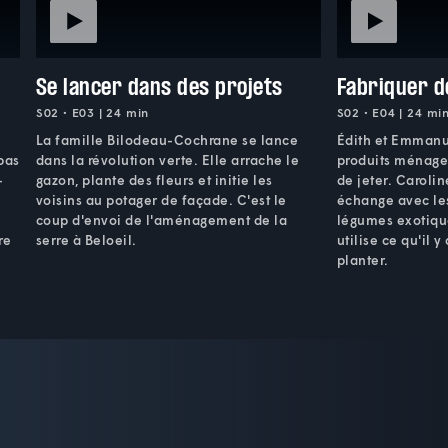
Se lancer dans des projets
Fabriquer d
S02 • E03 | 24 min
S02 • E04 | 24 mi
La famille Bilodeau-Cochrane se lance
Édith et Emmanu
 pas
dans la révolution verte. Elle arrache le
produits ménagers
-
gazon, plante des fleurs et initie les
de jeter. Caroli
voisins au potager de façade. C'est le
échange avec les
coup d'envoi de l'aménagement de la
légumes exotique
re
serre à Beloeil.
utilise ce qu'il 
planter.