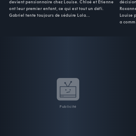
devient pensionnaire chez Louise. Chloé et Étienne
décisio
ont leur premier enfant, ce qui est tout un défi.
Roxanne
Gabriel tente toujours de séduire Lola...
Louise p
a comm
Publicité