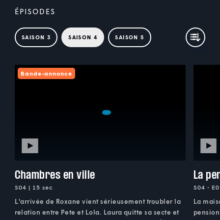
ÉPISODES
SAISON 3
SAISON 4
SAISON 5
Bande-annonce
Chambres en ville
La pe
S04 | 15 sec
S04 • E0
L'arrivée de Roxane vient sérieusement troubler la
La maiso
relation entre Pete et Lola. Laura quitte sa secte et
pension