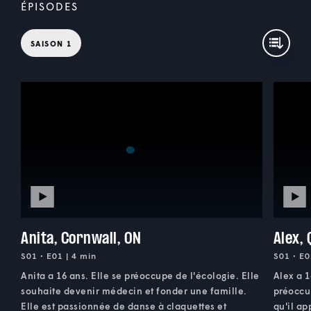
ÉPISODES
SAISON 1
Anita, Cornwall, ON
Alex,
S01 • E01 | 4 min
S01 • E0
Anita a 16 ans. Elle se préoccupe de l'écologie. Elle
Alex a 1
souhaite devenir médecin et fonder une famille.
préoccup
Elle est passionnée de danse à claquettes et
qu'il ap