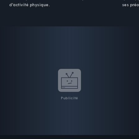
d'activité physique.
ses pré
Publicité