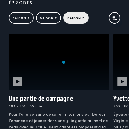
ÉPISODES
SAISON 1
SAISON 2
SAISON 3
Une partie de campagne
Yvett
S03 • E01 | 55 min
S03 • E0
Pour l'anniversaire de sa femme, monsieur Dufour
Épouse d
l'emmène déjeuner dans une guinguette au bord de
Virginie
l'eau avec leur fille. Deux canotiers proposent à la
plus gra