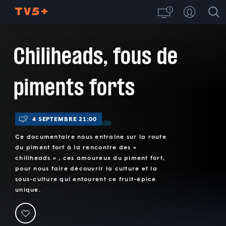
Chiliheads, fous de
piments forts
4 SEPTEMBRE 21:00
Ce documentaire nous entraîne sur la route
du piment fort à la rencontre des «
chiliheads » , ces amoureux du piment fort,
pour nous faire découvrir la culture et la
sous-culture qui entourent ce fruit-épice
unique.