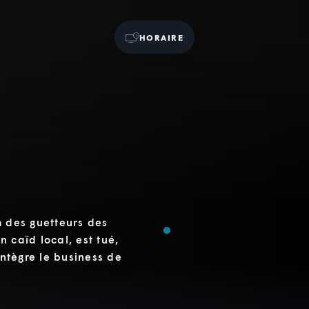
HORAIRE
m des guetteurs des
 caïd local, est tué,
intègre le business de