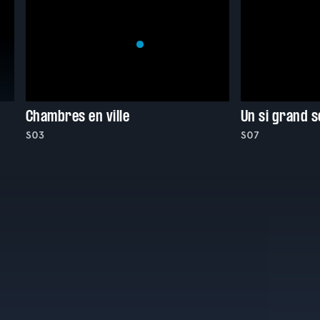
Chambres en ville
Un si grand so
S03
S07