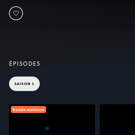
ÉPISODES
SAISON 1
Bande-annonce