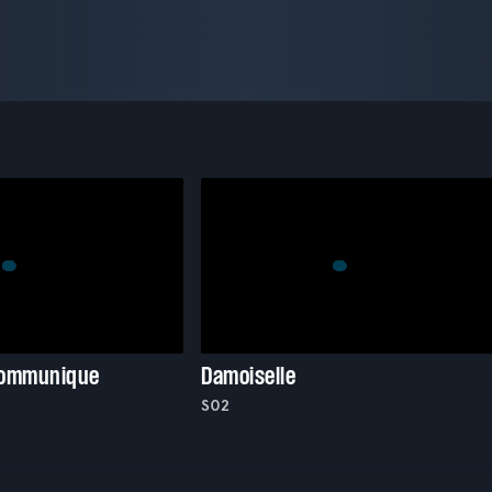
communique
Damoiselle
S02