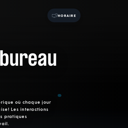
HORAIRE
 bureau
érique où chaque jour
ise! Les interactions
es pratiques
vail.