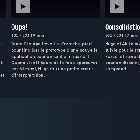
Oups!
Consolidati
S01 • E03 | 9 min
S01 • E04 | 7 min
E-
Toute l'équipe travaille d'arrache-pied
Hugo et Akiko re
pour finaliser le prototype d'une nouvelle
suivie pour le tra
application pour un contrat important.
Pascal et Suzie 
t.
Quand vient l'heure de le faire approuver
pour en discuter
e
par Michael, Hugo fait une petite erreur
comprend.
et.
d'interprétation.