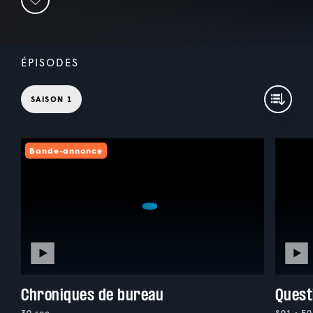
ÉPISODES
SAISON 1
Bande-annonce
Chroniques de bureau
Quest
30 sec
S01 • E0