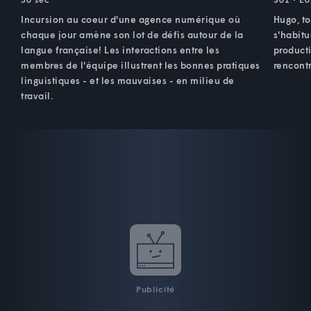
Incursion au coeur d'une agence numérique où
Hugo, to
chaque jour amène son lot de défis autour de la
s'habitu
langue française! Les interactions entre les
product
membres de l'équipe illustrent les bonnes pratiques
rencontr
linguistiques - et les mauvaises - en milieu de
travail.
Publicité