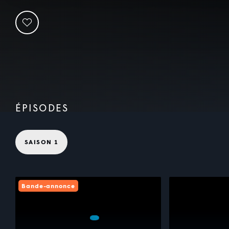
ÉPISODES
SAISON 1
Bande-annonce