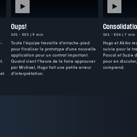
Oups!
Consolidati
S01 • E03 | 9 min
S01 • E04 | 7 min
E-
Toute l'équipe travaille d'arrache-pied
Hugo et Akiko re
pour finaliser le prototype d'une nouvelle
suivie pour le tra
application pour un contrat important.
Pascal et Suzie 
t.
Quand vient l'heure de le faire approuver
pour en discuter
e
par Michael, Hugo fait une petite erreur
comprend.
et.
d'interprétation.