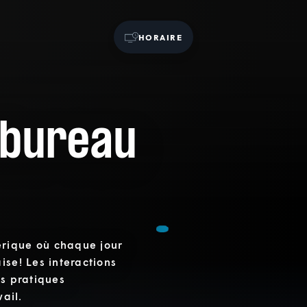
HORAIRE
 bureau
érique où chaque jour
ise! Les interactions
es pratiques
vail.