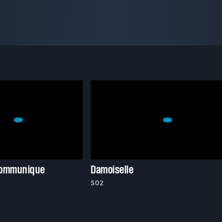
communique
Damoiselle
S02