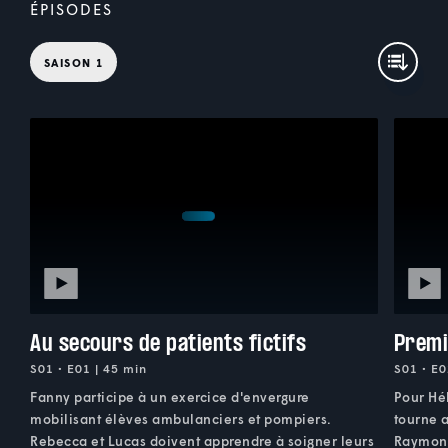
ÉPISODES
SAISON 1
Au secours de patients fictifs
Premi
S01 • E01 | 45 min
S01 • E0
Fanny participe à un exercice d'envergure
Pour Hé
mobilisant élèves ambulanciers et pompiers.
tourne 
Rebecca et Lucas doivent apprendre à soigner leurs
Raymond