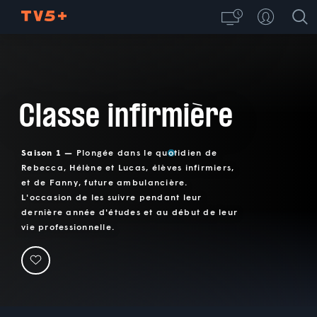
Classe infirmière
Saison 1 —
Plongée dans le quotidien de
Rebecca, Hélène et Lucas, élèves infirmiers,
et de Fanny, future ambulancière.
L'occasion de les suivre pendant leur
dernière année d'études et au début de leur
vie professionnelle.