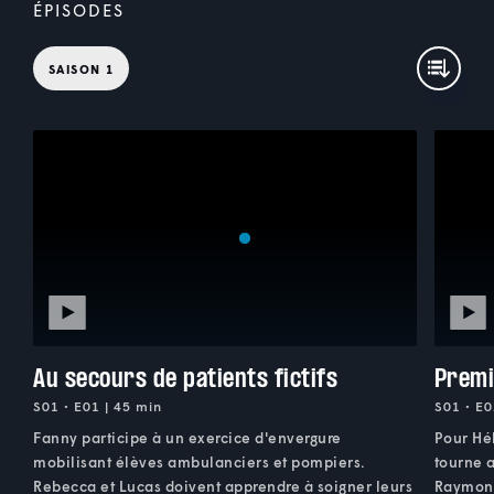
ÉPISODES
SAISON 1
Au secours de patients fictifs
Premi
S01 • E01 | 45 min
S01 • E0
Fanny participe à un exercice d'envergure
Pour Hé
mobilisant élèves ambulanciers et pompiers.
tourne 
Rebecca et Lucas doivent apprendre à soigner leurs
Raymond