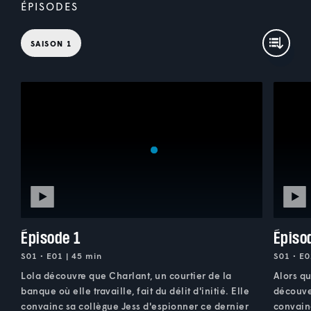
ÉPISODES
SAISON 1
Épisode 1
Épiso
S01 • E01 | 45 min
S01 • E0
Lola découvre que Charlant, un courtier de la
Alors qu
banque où elle travaille, fait du délit d'initié. Elle
découve
convainc sa collègue Jess d'espionner ce dernier
convainc