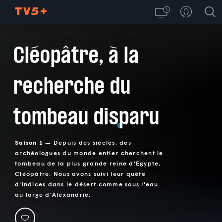
Cléopâtre, à la
recherche du
tombeau disparu
Saison 1 —
Depuis des siècles, des
archéologues du monde entier cherchent le
tombeau de la plus grande reine d'Égypte,
Cléopâtre. Nous avons suivi leur quête
d'indices dans le désert comme sous l'eau
au large d'Alexandrie.