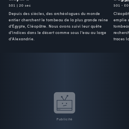
S01 | 20 sec
S01 • E0
Depuis des siècles, des archéologues du monde
Cléopâtr
entier cherchent le tombeau de la plus grande reine
emplie 
d'Égypte, Cléopâtre. Nous avons suivi leur quête
tombeau
d'indices dans le désert comme sous l'eau au large
recherch
d'Alexandrie.
traces l
Publicité