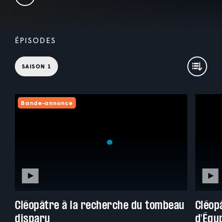
ÉPISODES
SAISON 1
Bande-annonce
Cléopâtre à la recherche du tombeau
Cléop
disparu
d'Égy