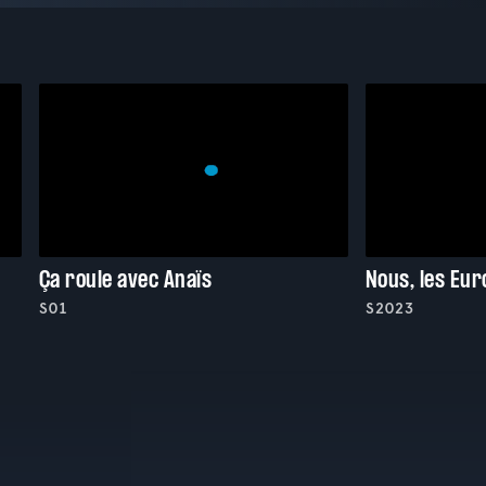
Ça roule avec Anaïs
Nous, les Eu
S01
S2023