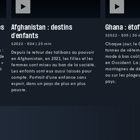
es
Afghanistan : destins
Ghana : éto
d'enfants
S2022 • E05 | 30 
,
S2022 • E04 | 25 min
Chaque jour, le
 :
tonnes de vêteme
Depuis le retour des talibans au pouvoir
 de
mode à bas coût
en Afghanistan, en 2021, les filles et les
 «
en Occident. La 
femmes sont mises au ban de la société.
à
montagnes de dé
Les enfants sont eux aussi laissés pour
ou sur les plages
compte. Portrait d'une enfance sans
pays.
espoir, dans un pays de plus en plus
pauvre.