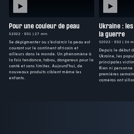
Pour une couleur de peau
Ukraine : les
la guerre
S2022 • E01 | 27 min
Se dépigmenter ou s'éclaircir la peau est
S2022 • E02 | 26 m
courant sur le continent africain et
Depuis le début d
ailleurs dans le monde. Un phénomène à
Ukraine, les popul
la fois tendance, tabou, dangereux pour la
principales vict
santé et sans limites. Aujourd'hui, de
Rien ni personne 
nouveaux produits ciblent même les
premières semain
enfants.
caméras ont sillo