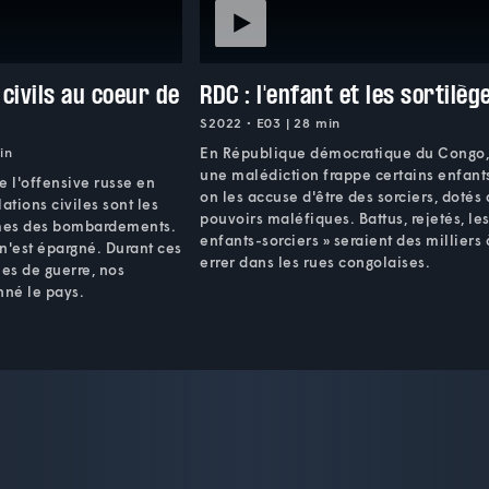
 civils au coeur de
RDC : l'enfant et les sortilèg
S2022 • E03 | 28 min
in
En République démocratique du Congo
une malédiction frappe certains enfants
e l'offensive russe en
on les accuse d'être des sorciers, dotés
ations civiles sont les
pouvoirs maléfiques. Battus, rejetés, les
imes des bombardements.
enfants-sorciers » seraient des milliers 
n'est épargné. Durant ces
errer dans les rues congolaises.
es de guerre, nos
nné le pays.