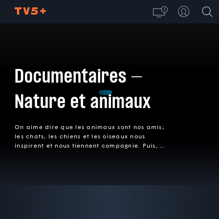
Documentaires –
Nature et animaux
On aime dire que les animaux sont nos amis;
les chats, les chiens et les oiseaux nous
inspirent et nous tiennent compagnie. Puis, il
y a ceux qu’on admire de loin dans leur
environnement naturel ou dans des parcs
nationaux. Qu’ils soient domestiques ou
sauvages, ces documentaires nous
permettent d’aller à leur rencontre pour
ainsi mieux les comprendre et mieux nous en
approcher.