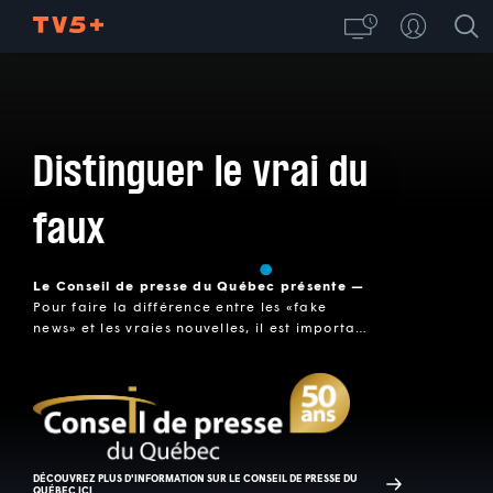
Distinguer le vrai du
faux
Le Conseil de presse du Québec présente —
Pour faire la différence entre les «fake
news» et les vraies nouvelles, il est important
de pouvoir se fier à des sources de qualité.
Découvrez nos émissions et bulletins
d'actualité où le journalisme et la rigueur
sont à l'honneur.
DÉCOUVREZ PLUS D'INFORMATION SUR LE CONSEIL DE PRESSE DU
QUÉBEC ICI