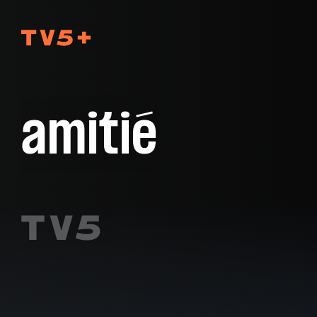
TV5Plus
amitié